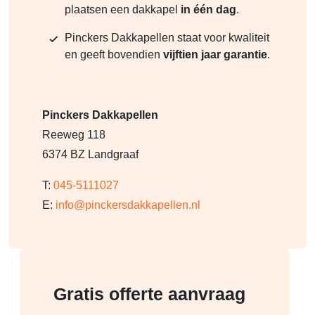
plaatsen een dakkapel
in één dag
.
Pinckers Dakkapellen staat voor kwaliteit
en geeft bovendien
vijftien jaar garantie
.
Pinckers Dakkapellen
Reeweg 118
6374 BZ Landgraaf
T:
045-5111027
E:
info@pinckersdakkapellen.nl
Gratis offerte aanvraag
f814c261
c66b7313
c7896e79
8dbf4af1
c29e7259
9fdc0d24
666ef746