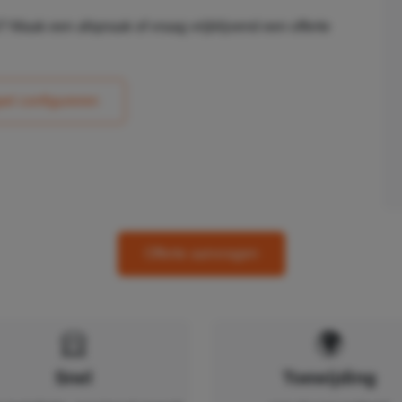
Maak een afspraak of vraag vrijblijvend een offerte
pel configureren
Offerte aanvragen
Snel
Toewijding