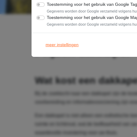
Toestemming voor het gebruik van Google Ta
Gegevens worden door Google verzameld volgens h
Toestemming voor het gebruik van Google Ma
Gegevens worden door Google verzameld volgens h
meer instellingen
Prijzen dakkapel
Wat kost een dakkape
Bij de zoektocht naar een dakkapel zijn de kos
voorbereiding en informatievoorziening zijn es
Een dakkapel is niet alleen een esthetische to
ruimte en lichtinval, wat de leefbaarheid van u
waardevolle investering voor uw thuis.