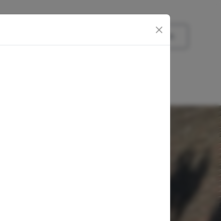
fferte aanvragen
Dakkapel samenstellen
4,4
5
153 beoordelingen
alle beoordelingen bekijken