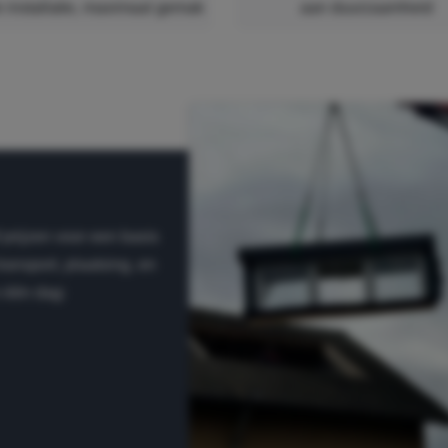
e installatie, maximaal gemak
aan duurzaamheid
 prijzen voor een basis
ransport, plaatsing, en
n één dag: