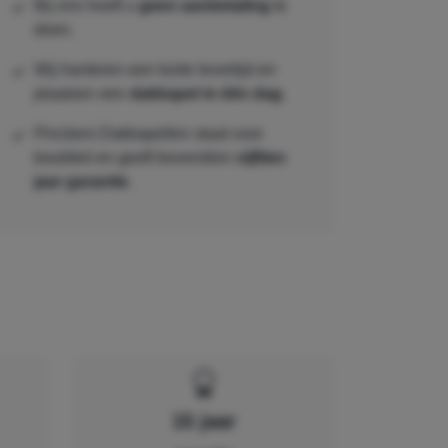
Bij ons hoeft u
geen aanbetaling
te
doen.
Wij hanteren een korte levertijd en
plaatsen een
dakkapel in één dag
.
Pinckers Dakkapellen staat voor
kwaliteit en geeft bovendien
vijftien
jaar garantie
.
15 jaar