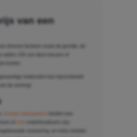
rijs van een
or diverse factoren zoals de grootte, de
ra opties. Elk van deze keuzes of
de kosten.
gwaardige materialen kan bijvoorbeeld
van de woning!
s
n.
Houten dakkapellen
bieden een
inium of
zink
onderhoudsarm zijn.
ingebouwde zonwering, en extra isolatie;