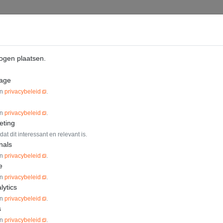
O
n
Prijzen
Projecten
Blog
ogen plaatsen.
rage
un
privacybeleid
.
un
privacybeleid
.
eting
t dit interessant en relevant is.
nals
un
privacybeleid
.
e
un
privacybeleid
.
lytics
un
privacybeleid
.
s
un
privacybeleid
.