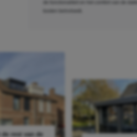
de functionaliteit en het comfort van de da
kosten beïnvloedt.
t de rest van de