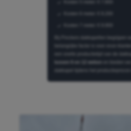
Kosten 5 meter: € 7.800
Kosten 6 meter: € 8.200
Kosten 7 meter: € 9.900
Bij Pinckers dakkapellen begrijpen w
belangrijke factor is voor onze klan
een snelle productietijd van de dakka
tussen 6 en 12 weken
en bieden we
dakkapel tijdens het productieproces