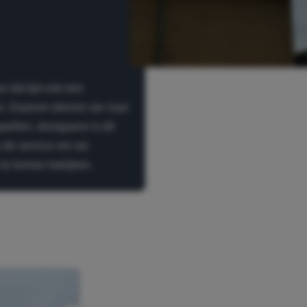
e dat tijd ook een
ten. Daarom streven we naar
pellen, doorgaans is dit
 de service om uw
 te komen bekijken.