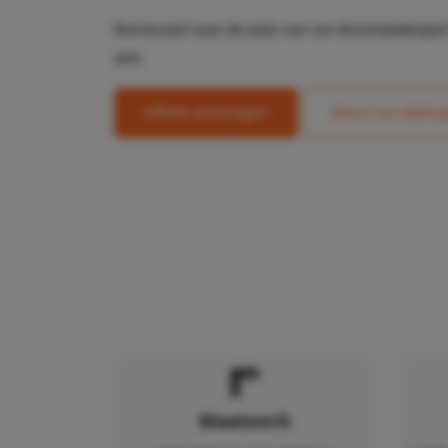
Benieuwd naar de prijs van uw droomdakkapel? 
aan.
offerte aanvragen
direct uw dakka
Maatwerk