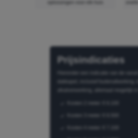
oplossingen voor elk huis
snell
Prijsindicaties
Hieronder een indicatie van de vanaf
dakkapel, inclusief buitenafwerking, t
afvalverwerking, allemaal mogelijk i
Kosten 2 meter: € 6.100
Kosten 3 meter: € 6.500
Kosten 4 meter: € 7.100