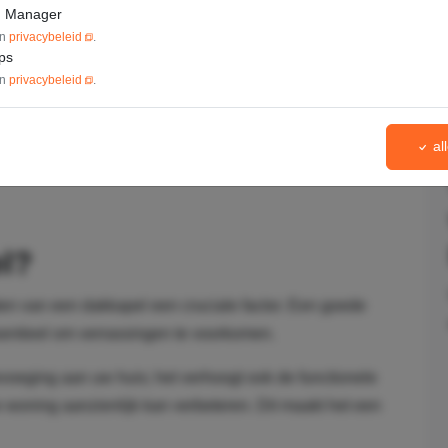
g Manager
un
privacybeleid
.
ps
un
privacybeleid
.
al
l?
ten van een dakkapel een cruciale factor. Een goede
sentieel om verrassingen te voorkomen.
evoeging aan uw huis; het verhoogt ook de functionele
w woning aanzienlijk kan verbeteren. Dit maakt het een