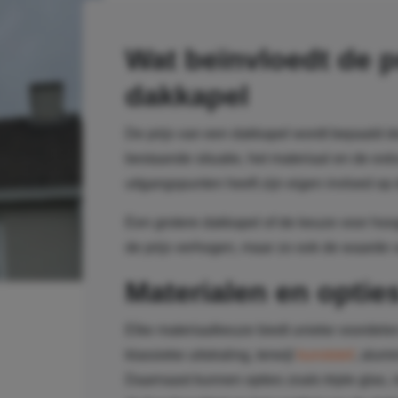
Wat beïnvloedt de p
dakkapel
De prijs van een dakkapel wordt bepaald do
bestaande situatie, het materiaal en de ext
uitgangspunten heeft zijn eigen invloed op 
Een grotere dakkapel of de keuze voor hoo
de prijs verhogen, maar zo ook de waarde 
Materialen en optie
Elke materiaalkeuze biedt unieke voordele
klassieke uitstraling, terwijl
kunststof
, alum
Daarnaast kunnen opties zoals triple glas, 