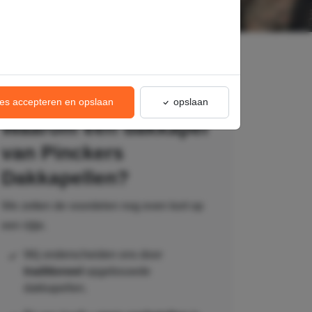
les accepteren en opslaan
opslaan
Waarom een dakkapel
van Pinckers
Dakkapellen?
We zetten de voordelen nog even kort op
een rijtje.
Wij onderscheiden ons door
traditioneel
opgebouwde
dakkapellen.